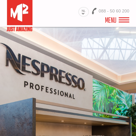
088 - 50 60 200
NL
MENU
M2 EXPO & STANDBOUW
PRODUCTEN
STANDBOUW PROJECTEN
PRINTSPECIALIST STANDBOUW
CONTACT