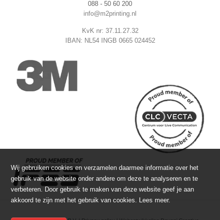
088 - 50 60 200
info@m2printing.nl
KvK nr: 37.11.27.32
IBAN: NL54 INGB 0665 024452
Wij gebruiken cookies en verzamelen daarmee informatie over het
gebruik van de website onder andere om deze te analyseren en te
verbeteren. Door gebruik te maken van deze website geef je aan
akkoord te zijn met het gebruik van cookies.
Lees meer
.