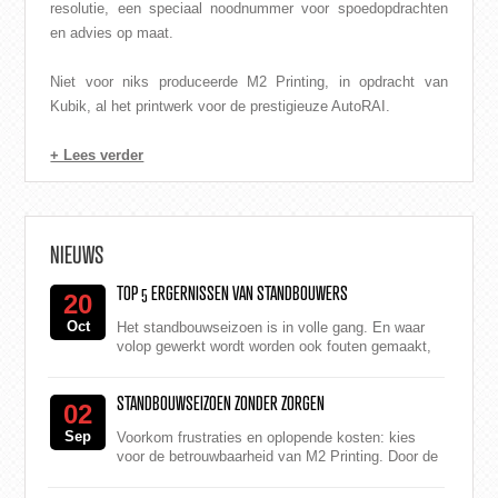
resolutie, een speciaal noodnummer voor spoedopdrachten
en advies op maat.
Niet voor niks produceerde M2 Printing, in opdracht van
Kubik, al het printwerk voor de prestigieuze AutoRAI.
+ Lees verder
NIEUWS
TOP 5 ERGERNISSEN VAN STANDBOUWERS
20
Oct
Het standbouwseizoen is in volle gang. En waar
volop gewerkt wordt worden ook fouten gemaakt,
toch? Wij vroegen standbouwers naar hun top 5
grootste e...
STANDBOUWSEIZOEN ZONDER ZORGEN
02
Sep
Voorkom frustraties en oplopende kosten: kies
voor de betrouwbaarheid van M2 Printing. Door de
vele beurzen en personeelstekorten is er voor
prin...