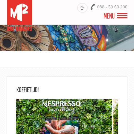
088 - 50 60 200
NL
MENU
M2 EXPO & STANDBOUW
PRODUCTEN
STANDBOUW PROJECTEN
PRINTSPECIALIST STANDBOUW
KOFFIETIJD!
CONTACT