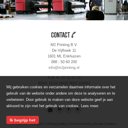
CONTACT
M2 Printing B.V.
De Vijfhoek 11
1601 ML Enkhuizen
088 - 50 60 200
info@m2printing.nl
KvK nr: 37.11.27.32
IBAN: NL54 INGB 0665 024452
Wij gebruiken cookies en verzamelen daarmee informatie over het
gebruik van de website onder andere om deze te analyseren en te
verbeteren. Door gebruik te maken van deze website geef je aan
akkoord te zijn met het gebruik van cookies.
Lees meer
.
Ik begrijp het
© 2026 M2 Printing B.V. |
Privacy policy
|
Webontwikkeling
Devani Creative