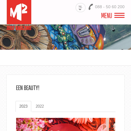
088 - 50 60 200
NL
MENU
M2 EXPO & STANDBOUW
PRODUCTEN
STANDBOUW PROJECTEN
PRINTSPECIALIST STANDBOUW
EEN BEAUTY!
CONTACT
2023
2022