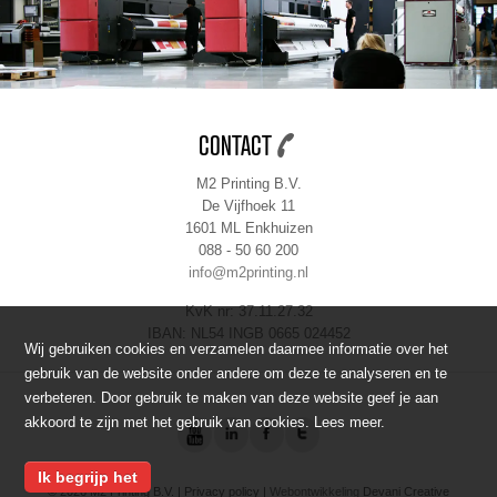
CONTACT
M2 Printing B.V.
De Vijfhoek 11
1601 ML Enkhuizen
088 - 50 60 200
info@m2printing.nl
KvK nr: 37.11.27.32
IBAN: NL54 INGB 0665 024452
Wij gebruiken cookies en verzamelen daarmee informatie over het
gebruik van de website onder andere om deze te analyseren en te
verbeteren. Door gebruik te maken van deze website geef je aan
akkoord te zijn met het gebruik van cookies.
Lees meer
.
Ik begrijp het
© 2026 M2 Printing B.V. |
Privacy policy
|
Webontwikkeling
Devani Creative